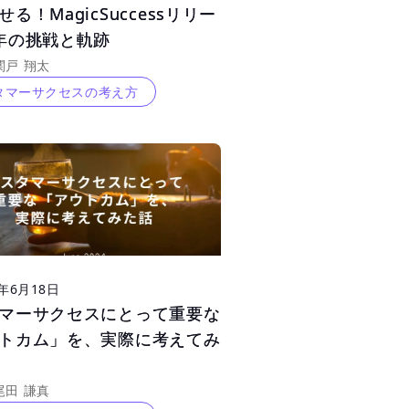
る！MagicSuccessリリー
る！MagicSuccessリリー
年の挑戦と軌跡
年の挑戦と軌跡
note | 関戸 翔太			
タマーサクセスの考え方
4年6月18日
マーサクセスにとって重要な
マーサクセスにとって重要な
トカム」を、実際に考えてみ
トカム」を、実際に考えてみ
 尾田 謙真