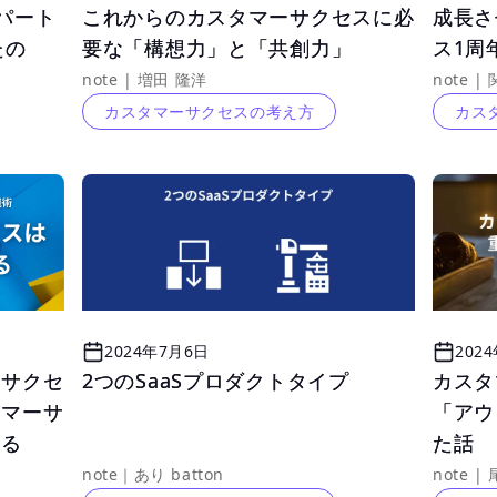
パート
パート
これからのカスタマーサクセスに必
これからのカスタマーサクセスに必
成長させ
成長させ
たの
たの
要な「構想力」と「共創力」
要な「構想力」と「共創力」
ス1周
ス1周
note | 増田 隆洋
カスタマーサクセスの考え方
カス
2024年7月6日
202
ーサクセ
ーサクセ
2つのSaaSプロダクトタイプ
2つのSaaSプロダクトタイプ
カスタ
カスタ
タマーサ
タマーサ
「アウ
「アウ
わる
わる
た話
た話
note｜あり batton
note |