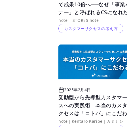
で成果10倍へ──なぜ「事業
で成果10倍へ──なぜ「事業
ナー」と呼ばれるCSになれ
ナー」と呼ばれるCSになれ
か？
か？
note | STORES note
カスタマーサクセスの考え方
2025年2月4日
受動型から先導型カスタマ
受動型から先導型カスタマ
スへの実践術　本当のカス
スへの実践術　本当のカス
クセスは「コトバ」にこだ
クセスは「コトバ」にこだ
note｜Kentaro Karibe｜カミナシ