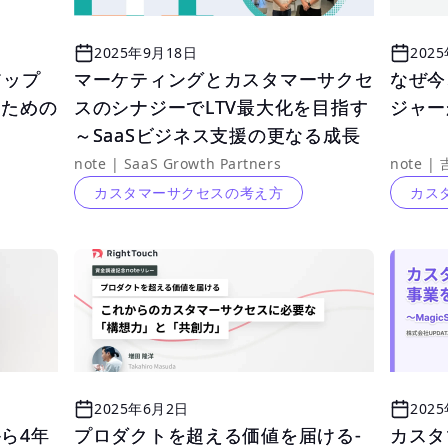
2025年9月18日
202
アップ
アップ
マーケティングとカスタマーサクセ
マーケティングとカスタマーサクセ
なぜ今
なぜ今
すための
すための
スのシナジーでLTV最大化を目指す
スのシナジーでLTV最大化を目指す
ジャー
ジャー
～SaaSビジネス支援の更なる成長
～SaaSビジネス支援の更なる成長
に向けた取り組みと挑戦～
に向けた取り組みと挑戦～
note | SaaS Growth Partners
note |
カスタマーサクセスの考え方
カス
2025年6月2日
202
ら4年
ら4年
プロダクトを超える価値を届ける-
プロダクトを超える価値を届ける-
カスタ
カスタ