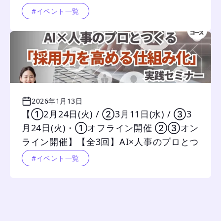
戦略
#イベント一覧
2026年1月13日
【①2月24日(火) / ②3月11日(水) / ③3
月24日(火)・①オフライン開催 ②③オン
ライン開催】【全3回】AI×人事のプロとつ
くる 「採用力を高める仕組み化」実践セ
#イベント一覧
ミナー 		