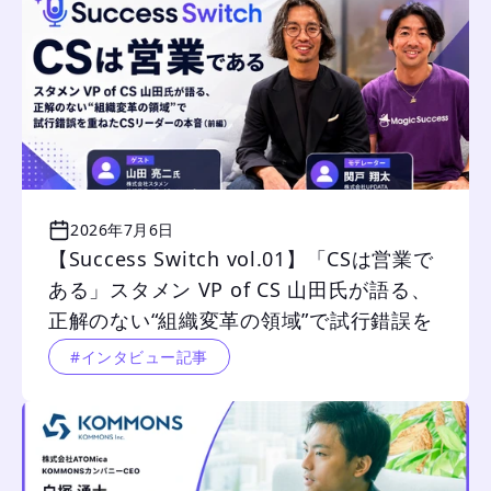
2026年7月6日
【Success Switch vol.01】「CSは営業で
ある」スタメン VP of CS 山田氏が語る、
正解のない“組織変革の領域”で試行錯誤を
重ねたCSリーダーの本音（前編）
#インタビュー記事