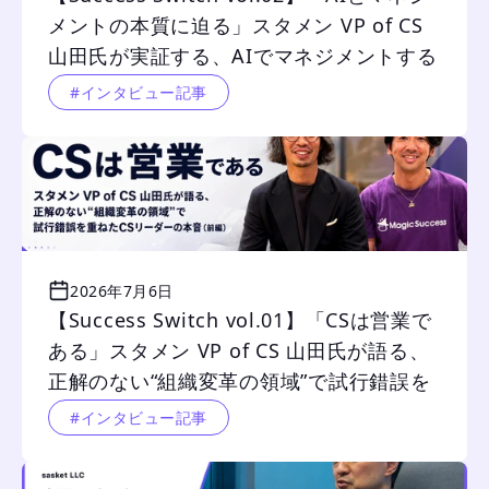
メントの本質に迫る」スタメン VP of CS 
山田氏が実証する、AIでマネジメントする
組織のポテンシャル（後編）
#インタビュー記事
2026年7月6日
【Success Switch vol.01】「CSは営業で
ある」スタメン VP of CS 山田氏が語る、
正解のない“組織変革の領域”で試行錯誤を
重ねたCSリーダーの本音（前編）
#インタビュー記事