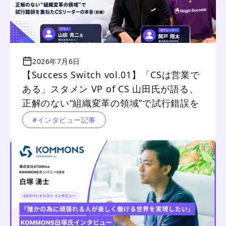
2026年7月6日
【Success Switch vol.01】「CSは営業で
ある」スタメン VP of CS 山田氏が語る、
正解のない“組織変革の領域”で試行錯誤を
重ねたCSリーダーの本音（前編）
#インタビュー記事