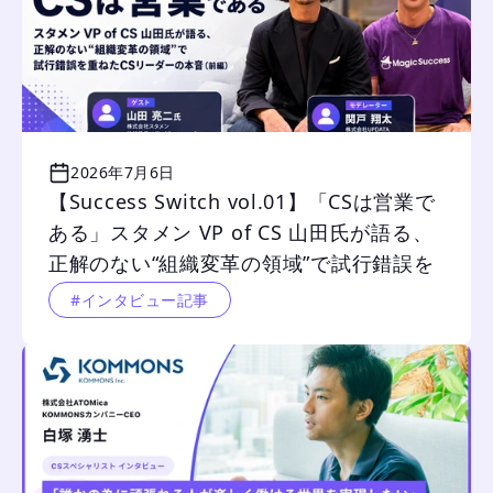
2026年7月6日
【Success Switch vol.01】「CSは営業で
ある」スタメン VP of CS 山田氏が語る、
正解のない“組織変革の領域”で試行錯誤を
重ねたCSリーダーの本音（前編）
#インタビュー記事