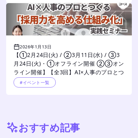
2026年1月13日
【①2月24日(火) / ②3月11日(水) / ③3
月24日(火)・①オフライン開催 ②③オン
ライン開催】【全3回】AI×人事のプロとつ
くる 「採用力を高める仕組み化」実践セ
#イベント一覧
ミナー 		
おすすめ記事