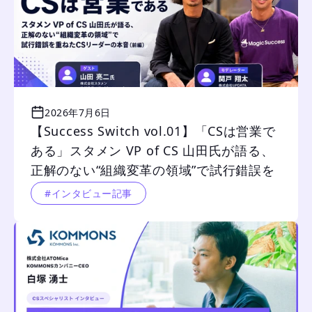
2026年7月6日
【Success Switch vol.01】「CSは営業で
ある」スタメン VP of CS 山田氏が語る、
正解のない“組織変革の領域”で試行錯誤を
重ねたCSリーダーの本音（前編）
#インタビュー記事