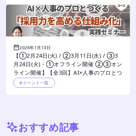
2026年1月13日
【①2月24日(火) / ②3月11日(水) / ③3
月24日(火)・①オフライン開催 ②③オン
ライン開催】【全3回】AI×人事のプロとつ
くる 「採用力を高める仕組み化」実践セ
#イベント一覧
ミナー 		
おすすめ記事