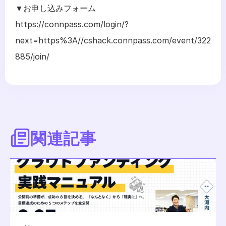
▼お申し込みフォーム
https://connpass.com/login/?
next=https%3A//cshack.connpass.com/event/322
885/join/
関連記事