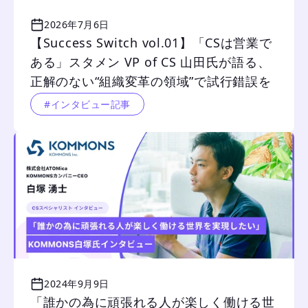
2026年7月6日
【Success Switch vol.01】「CSは営業で
ある」スタメン VP of CS 山田氏が語る、
正解のない“組織変革の領域”で試行錯誤を
重ねたCSリーダーの本音（前編）
#インタビュー記事
2024年9月9日
「誰かの為に頑張れる人が楽しく働ける世