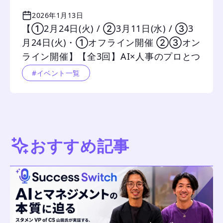
2026年1月13日
【①2月24日(火) / ②3月11日(水) / ③3
月24日(火)・①オフライン開催 ②③オン
ライン開催】【全3回】AI×人事のプロとつ
くる 「採用力を高める仕組み化」実践セ
#イベント一覧
ミナー 		
おすすめ記事