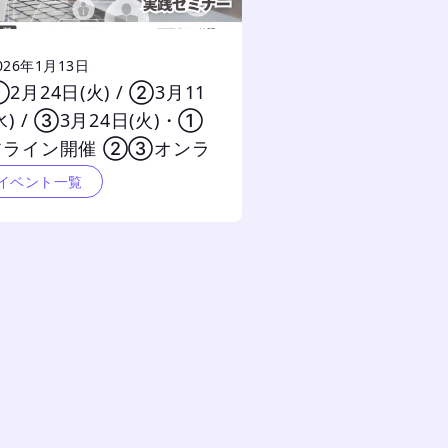
026年1月13日
2月24日(火) / ②3月11
水) / ③3月24日(火)・①
フライン開催 ②③オンラ
開催】【全3回】AI×人事
イベント一覧
プロとつくる 「採用力を高
める仕組み化」実践セミナー 		