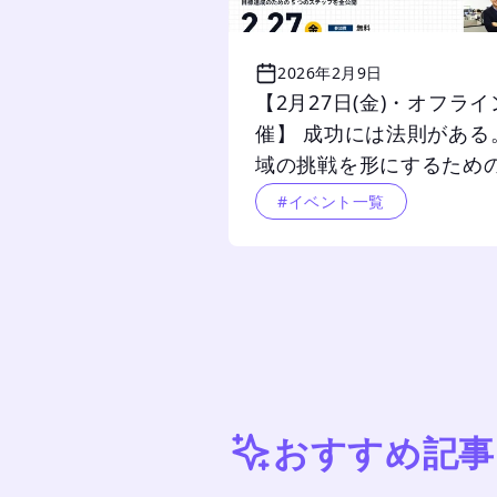
2026年2月9日
【2月27日(金)・オフラ
催】 成功には法則がある
域の挑戦を形にするため
『クラウドファンディン
#イベント一覧
践マニュアル』
おすすめ記事