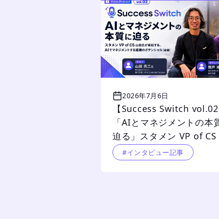
2026年7月6日
【Success Switch vol.0
「AIとマネジメントの本
迫る」スタメン VP of CS
氏が実証する、AIでマネ
#インタビュー記事
ントする組織のポテンシ
（後編）