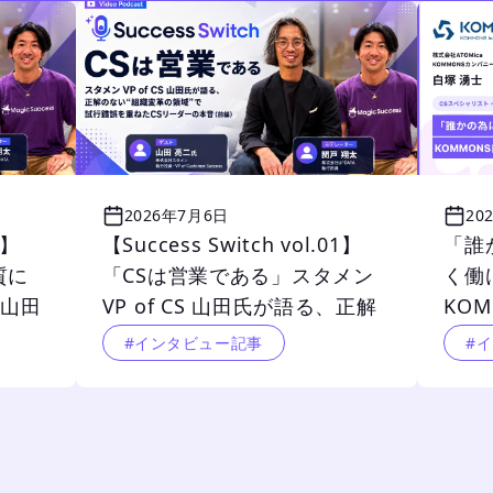
2026年7月6日
20
2】
【Success Switch vol.01】
「誰
質に
「CSは営業である」スタメン 
く働
 山田
VP of CS 山田氏が語る、正解
KO
ジメ
のない“組織変革の領域”で試行
ー
#インタビュー記事
#
ャル
錯誤を重ねたCSリーダーの本
音（前編）