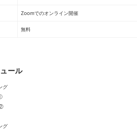
Zoomでのオンライン開催
無料
ジュール
ニング
①
②
ジング