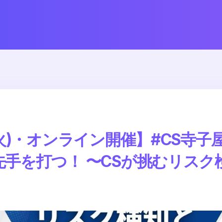
火)・オンライン開催】#CS寺子屋V
先手を打つ！ 〜CSが挑むリスク