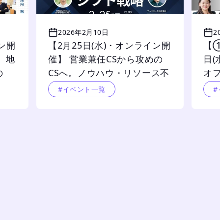
2026年2月10日
2
イン開
【2月25日(水)・オンライン開
【①
。地
催】 営業兼任CSから攻めの
日(
の
CSへ。ノウハウ・リソース不
オ
グ実
足でも実現できる「CS専業
イン
#イベント一覧
#
化」シフト戦略
の